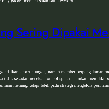
tic Play gacor” menjadi salah satu keyword…
yang Sering Dipakai M
engandalkan keberuntungan, namun member berpengalaman m
 tidak sekadar menekan tombol spin, melainkan memiliki pol
jaminan menang, tetapi lebih pada strategi mengelola permai