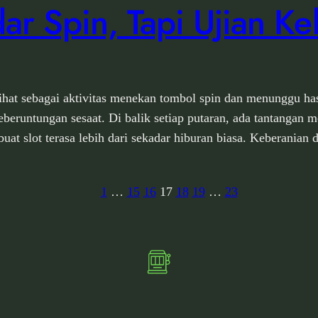
ar Spin, Tapi Ujian K
rlihat sebagai aktivitas menekan tombol spin dan menunggu
eberuntungan sesaat. Di balik setiap putaran, ada tantangan 
at slot terasa lebih dari sekadar hiburan biasa. Keberania
1
…
15
16
17
18
19
…
23