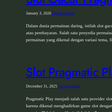
January 3, 2026
Uncategorized
Dalam dunia permainan daring, istilah slot g
atau pembayaran. Salah satu penyedia permain
permainan yang dikenal dengan variasi tema, 
Slot Pragmatic P
December 31, 2025
Uncategorized
Pragmatic Play menjadi salah satu provider sl
karena dikenal menghadirkan game slot denga