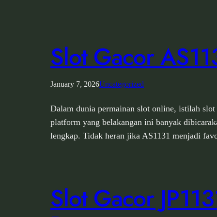
Slot Gacor AS11
January 7, 2026
Uncategorized
Dalam dunia permainan slot online, istilah sl
platform yang belakangan ini banyak dibicarak
lengkap. Tidak heran jika AS1131 menjadi fa
Slot Gacor JP113