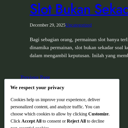
Slot Bukan Sekad
December 29, 2025
Uncategorized
Bagi sebagian orang, permainan slot hanya te
dinamika permainan, slot bukan sekadar soal k
dalam mengambil keputusan. Inilah yang membu
Previous Page
We respect your privacy
Cookies help us improve your experience, deliver
personalized content, and analyze traffic. You can
choose which cookies to allow by clicking
Customize
.
Click
Accept All
to consent or
Reject All
to decline