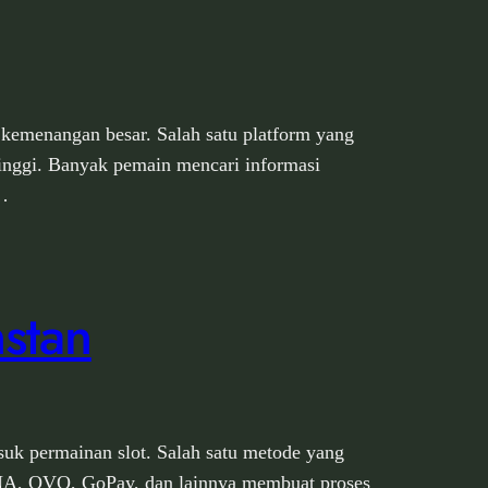
 kemenangan besar. Salah satu platform yang
tinggi. Banyak pemain mencari informasi
n…
nstan
uk permainan slot. Salah satu metode yang
 DANA, OVO, GoPay, dan lainnya membuat proses