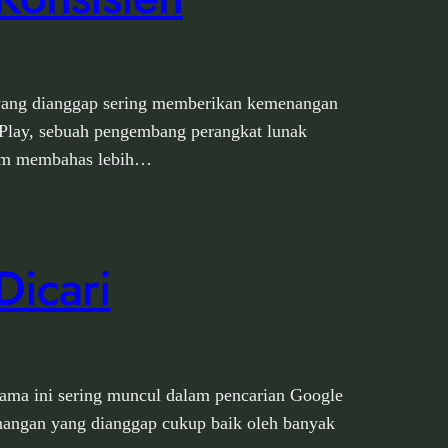
t yang dianggap sering memberikan kemenangan
 Play, sebuah pengembang perangkat lunak
elum membahas lebih…
Dicari
 Nama ini sering muncul dalam pencarian Google
nangan yang dianggap cukup baik oleh banyak