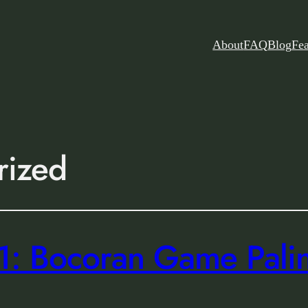
About
FAQ
Blog
Fea
rized
1: Bocoran Game Palin