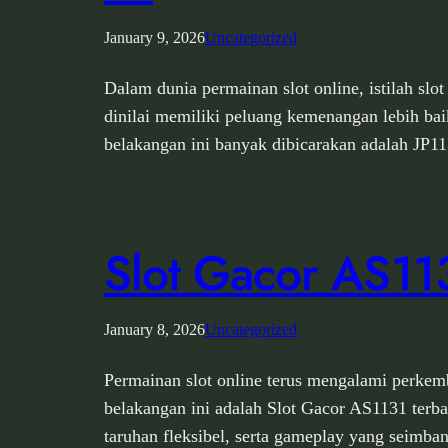
January 9, 2026
Uncategorized
Dalam dunia permainan slot online, istilah slo
dinilai memiliki peluang kemenangan lebih baik
belakangan ini banyak dibicarakan adalah JP1
Slot Gacor AS113
January 8, 2026
Uncategorized
Permainan slot online terus mengalami perkem
belakangan ini adalah Slot Gacor AS1131 terb
taruhan fleksibel, serta gameplay yang seimb