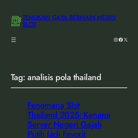
TEMUKAN GAYA BERMAIN MESIN
SLOT
Instagram
Facebook
X
Tag:
analisis pola thailand
Fenomena Slot
Thailand 2025: Kenapa
Server Negeri Gajah
Putih Jadi Favorit