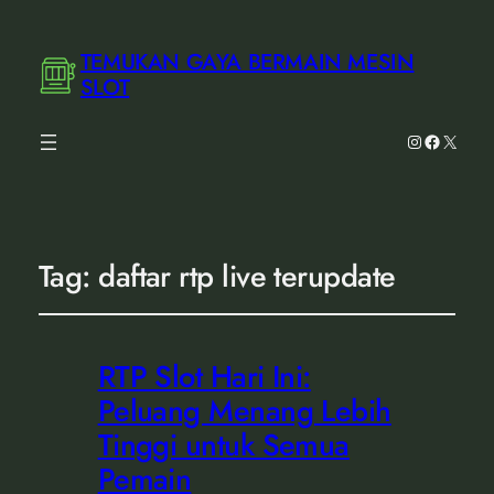
TEMUKAN GAYA BERMAIN MESIN
SLOT
Instagram
Facebook
X
Tag:
daftar rtp live terupdate
RTP Slot Hari Ini:
Peluang Menang Lebih
Tinggi untuk Semua
Pemain