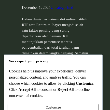
December 1, 2025
Uncategorized
Dalam dunia permainan slot online, istilah
RTP atau Return to Player menjadi salah
satu faktor penting yang sering
diperhatikan oleh pemain. RTP
menunjukkan persentase teoretis
pengembalian dari total taruhan yang
dimainkan dalam jangka panjang. Semakin
tinggi nilai RTP sebuah game slot, semakin
We respect your privacy
besar peluang pemain untuk mendapatkan
kembali sebagian dari modal yang
Cookies help us improve your experience, deliver
digunakan. Karena itu,…
personalized content, and analyze traffic. You can
choose which cookies to allow by clicking
Customize
.
Click
Accept All
to consent or
Reject All
to decline
non-essential cookies.
Customize