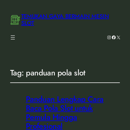
TEMUKAN GAYA BERMAIN MESIN
SLOT
Instagram
Facebook
X
Tag:
panduan pola slot
Panduan Lengkap Cara
Baca Pola Slot untuk
Pemula Hingga
Profesional