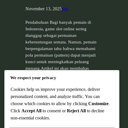
November 13, 2025
slot
Pendahuluan Bagi banyak pemain di
Indonesia, game slot online sering
dianggap sebagai permainan
keberuntungan semata. Namun, pemain
berpengalaman tahu bahwa memahami
pola permainan (pattern) dapat menjadi
kunci untuk meningkatkan peluang
menang.Artikel ini akan membahas
panduan lengkap cara membaca pola slot,
We respect your privacy
mulai dari dasar untuk pemula hingga
strategi lanjutan bagi pemain profesional,
Cookies help us improve your experience, deliver
dengan pendekatan yang mudah…
personalized content, and analyze traffic. You can
choose which cookies to allow by clicking
Customize
.
Click
Accept All
to consent or
Reject All
to decline
non-essential cookies.