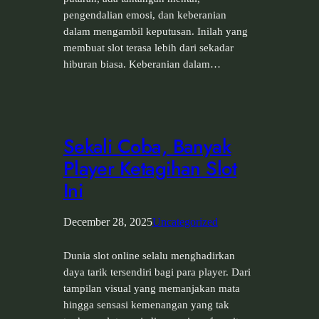
pengendalian emosi, dan keberanian
dalam mengambil keputusan. Inilah yang
membuat slot terasa lebih dari sekadar
hiburan biasa. Keberanian dalam…
Sekali Coba, Banyak
Player Ketagihan Slot
Ini
December 28, 2025
Uncategorized
Dunia slot online selalu menghadirkan
daya tarik tersendiri bagi para player. Dari
tampilan visual yang memanjakan mata
hingga sensasi kemenangan yang tak