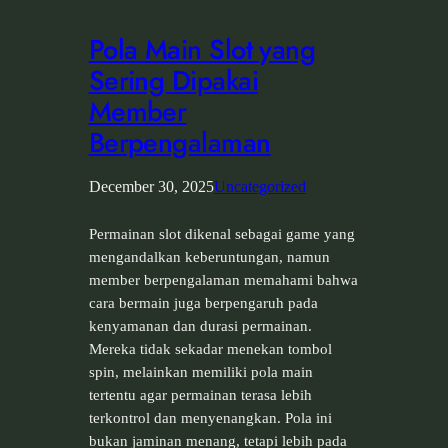
Pola Main Slot yang
Sering Dipakai
Member
Berpengalaman
December 30, 2025
Uncategorized
Permainan slot dikenal sebagai game yang
mengandalkan keberuntungan, namun
member berpengalaman memahami bahwa
cara bermain juga berpengaruh pada
kenyamanan dan durasi permainan.
Mereka tidak sekadar menekan tombol
spin, melainkan memiliki pola main
tertentu agar permainan terasa lebih
terkontrol dan menyenangkan. Pola ini
bukan jaminan menang, tetapi lebih pada