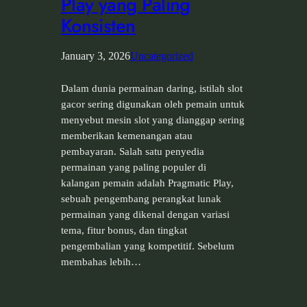
Play yang Paling
Konsisten
January 3, 2026
Uncategorized
Dalam dunia permainan daring, istilah slot
gacor sering digunakan oleh pemain untuk
menyebut mesin slot yang dianggap sering
memberikan kemenangan atau
pembayaran. Salah satu penyedia
permainan yang paling populer di
kalangan pemain adalah Pragmatic Play,
sebuah pengembang perangkat lunak
permainan yang dikenal dengan variasi
tema, fitur bonus, dan tingkat
pengembalian yang kompetitif. Sebelum
membahas lebih…