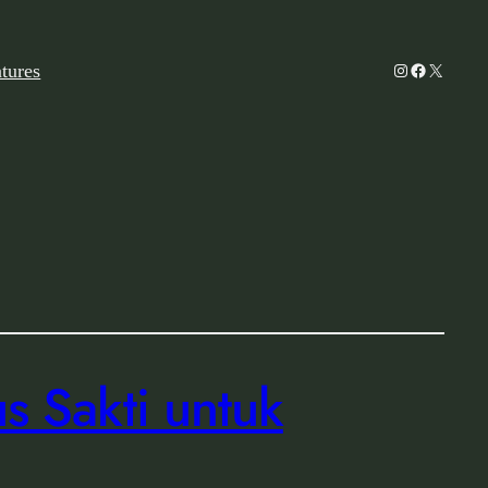
Instagram
Facebook
X
tures
 Sakti untuk