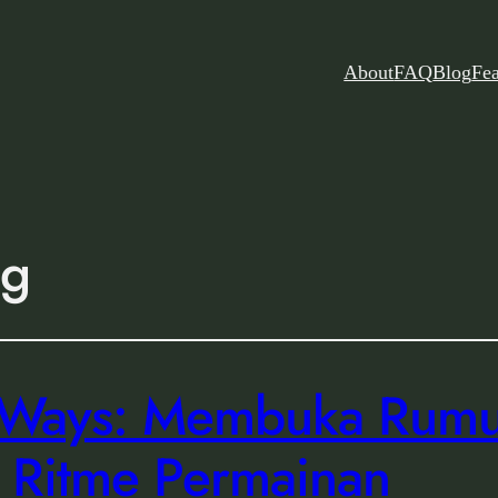
About
FAQ
Blog
Fea
ng
Ways: Membuka Rumus
 Ritme Permainan