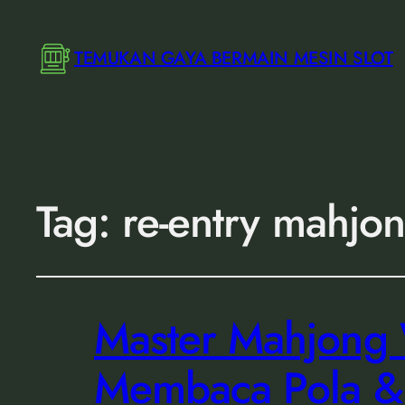
TEMUKAN GAYA BERMAIN MESIN SLOT
Tag:
re-entry mahjo
Master Mahjong 
Membaca Pola &