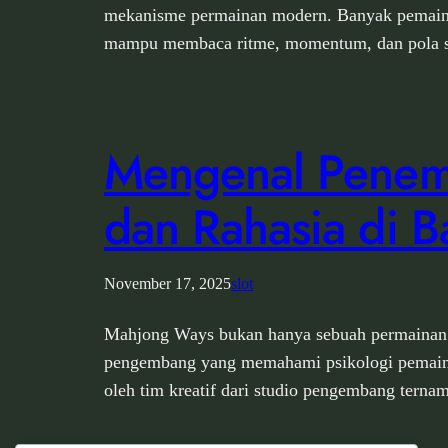
mekanisme permainan modern. Banyak pemain 
mampu membaca ritme, momentum, dan pola si
Mengenal Penemu
dan Rahasia di B
November 17, 2025
slot
Mahjong Ways bukan hanya sebuah permainan dig
pengembang yang memahami psikologi pemain m
oleh tim kreatif dari studio pengembang ter