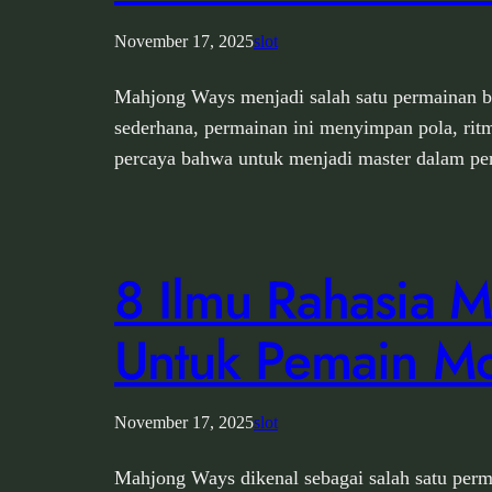
November 17, 2025
slot
Mahjong Ways menjadi salah satu permainan b
sederhana, permainan ini menyimpan pola, ritm
percaya bahwa untuk menjadi master dalam pe
8 Ilmu Rahasia M
Untuk Pemain M
November 17, 2025
slot
Mahjong Ways dikenal sebagai salah satu perm