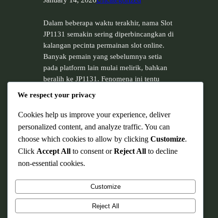
Dalam beberapa waktu terakhir, nama Slot
JP1131 semakin sering diperbincangkan di
kalangan pecinta permainan slot online.
Banyak pemain yang sebelumnya setia
pada platform lain mulai melirik, bahkan
beralih ke JP1131. Fenomena ini tentu
bukan tanpa alasan. Ada sejumlah faktor
We respect your privacy
yang membuat Slot JP1131 dinilai lebih
menarik dan relevan dengan kebutuhan
Cookies help us improve your experience, deliver
pemain masa kini. Salah satu…
personalized content, and analyze traffic. You can
choose which cookies to allow by clicking
Customize
.
Click
Accept All
to consent or
Reject All
to decline
non-essential cookies.
Customize
Reject All