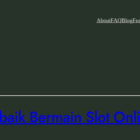
About
FAQ
Blog
Fea
aik Bermain Slot Onli