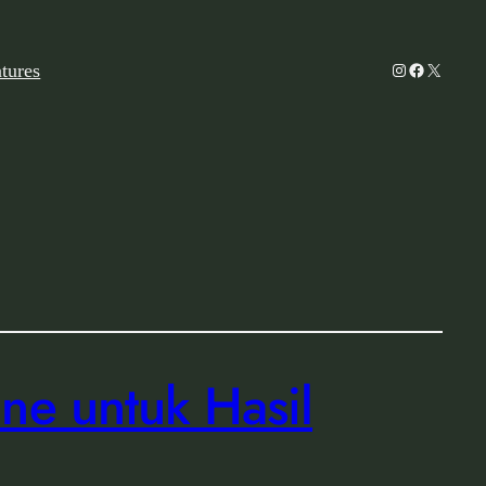
Instagram
Facebook
X
tures
ne untuk Hasil