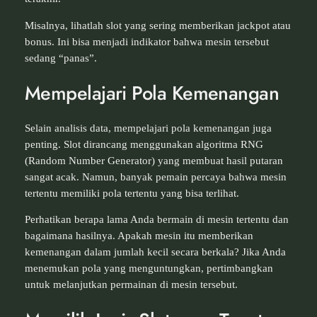
Misalnya, lihatlah slot yang sering memberikan jackpot atau
bonus. Ini bisa menjadi indikator bahwa mesin tersebut
sedang “panas”.
Mempelajari Pola Kemenangan
Selain analisis data, mempelajari pola kemenangan juga
penting. Slot dirancang menggunakan algoritma RNG
(Random Number Generator) yang membuat hasil putaran
sangat acak. Namun, banyak pemain percaya bahwa mesin
tertentu memiliki pola tertentu yang bisa terlihat.
Perhatikan berapa lama Anda bermain di mesin tertentu dan
bagaimana hasilnya. Apakah mesin itu memberikan
kemenangan dalam jumlah kecil secara berkala? Jika Anda
menemukan pola yang menguntungkan, pertimbangkan
untuk melanjutkan permainan di mesin tersebut.