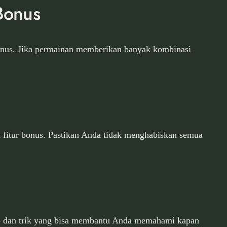
Bonus
bonus. Jika permainan memberikan banyak kombinasi
 fitur bonus. Pastikan Anda tidak menghabiskan semua
tip dan trik yang bisa membantu Anda memahami kapan