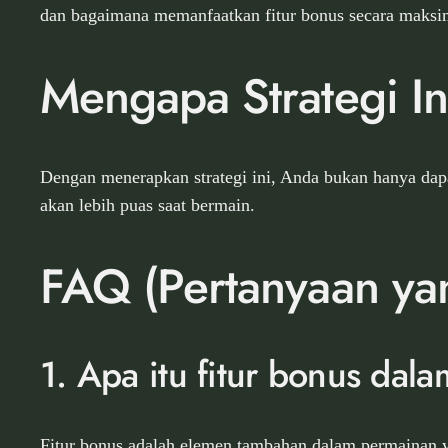
dan bagaimana memanfaatkan fitur bonus secara maksi
Mengapa Strategi In
Dengan menerapkan strategi ini, Anda bukan hanya dap
akan lebih puas saat bermain.
FAQ (Pertanyaan ya
1. Apa itu fitur bonus dal
Fitur bonus adalah elemen tambahan dalam permainan y