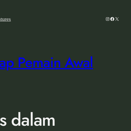
Instagram
Facebook
X
tures
gkap Pemain Awal
us dalam