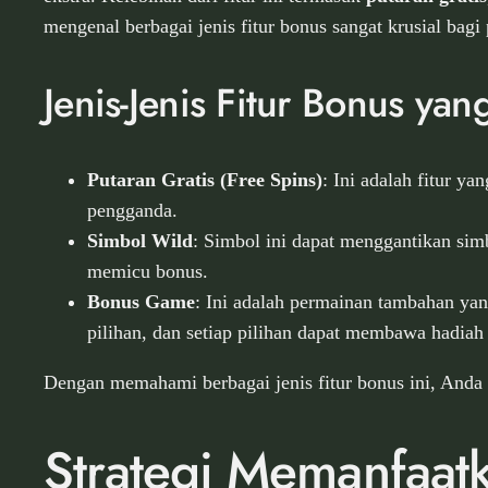
mengenal berbagai jenis fitur bonus sangat krusial bagi
Jenis-Jenis Fitur Bonus ya
Putaran Gratis (Free Spins)
: Ini adalah fitur y
pengganda.
Simbol Wild
: Simbol ini dapat menggantikan si
memicu bonus.
Bonus Game
: Ini adalah permainan tambahan y
pilihan, dan setiap pilihan dapat membawa hadiah
Dengan memahami berbagai jenis fitur bonus ini, Anda
Strategi Memanfaatk