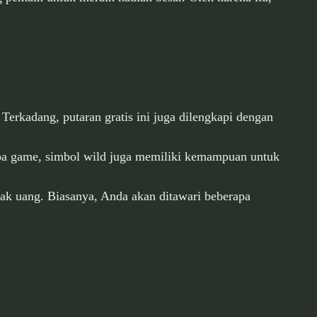
erkadang, putaran gratis ini juga dilengkapi dengan
pa game, simbol wild juga memiliki kemampuan untuk
k uang. Biasanya, Anda akan ditawari beberapa