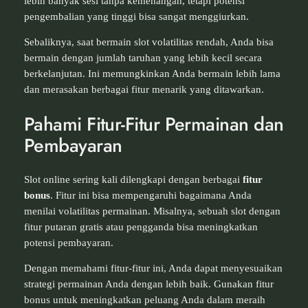
lebih banyak sesi tanpa kemenangan, tetapi potensi
pengembalian yang tinggi bisa sangat menggiurkan.
Sebaliknya, saat bermain slot volatilitas rendah, Anda bisa
bermain dengan jumlah taruhan yang lebih kecil secara
berkelanjutan. Ini memungkinkan Anda bermain lebih lama
dan merasakan berbagai fitur menarik yang ditawarkan.
Pahami Fitur-Fitur Permainan dan
Pembayaran
Slot online sering kali dilengkapi dengan berbagai
fitur
bonus
. Fitur ini bisa mempengaruhi bagaimana Anda
menilai volatilitas permainan. Misalnya, sebuah slot dengan
fitur putaran gratis atau pengganda bisa meningkatkan
potensi pembayaran.
Dengan memahami fitur-fitur ini, Anda dapat menyesuaikan
strategi permainan Anda dengan lebih baik. Gunakan fitur
bonus untuk meningkatkan peluang Anda dalam meraih