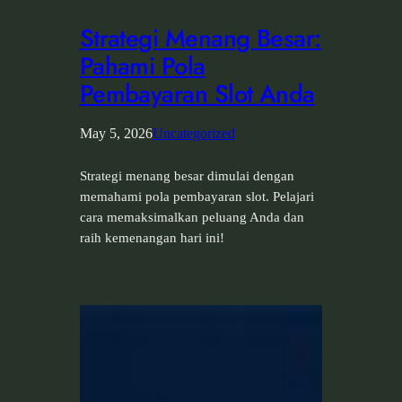
Strategi Menang Besar:
Pahami Pola
Pembayaran Slot Anda
May 5, 2026
Uncategorized
Strategi menang besar dimulai dengan
memahami pola pembayaran slot. Pelajari
cara memaksimalkan peluang Anda dan
raih kemenangan hari ini!