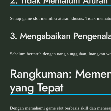
2. Tidak Mematuhi Aturan
Setiap game slot memiliki aturan khusus. Tidak memat
3. Mengabaikan Pengena
Sebelum bertaruh dengan uang sungguhan, luangkan w
Rangkuman: Memena
yang Tepat
Dengan memahami game slot berbasis skill dan menerapk