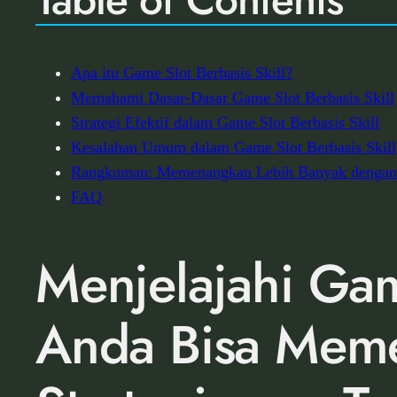
Apa itu Game Slot Berbasis Skill?
Memahami Dasar-Dasar Game Slot Berbasis Skill
Strategi Efektif dalam Game Slot Berbasis Skill
Kesalahan Umum dalam Game Slot Berbasis Skill
Rangkuman: Memenangkan Lebih Banyak dengan S
FAQ
Menjelajahi Gam
Anda Bisa Mem