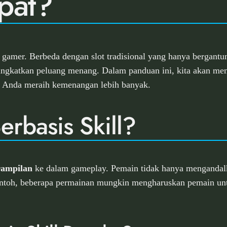
epat?
ak gamer. Berbeda dengan slot tradisional yang hanya bergan
gkatkan peluang menang. Dalam panduan ini, kita akan menje
tu Anda meraih kemenangan lebih banyak.
erbasis Skill?
rampilan
ke dalam gameplay. Pemain tidak hanya mengandal
ontoh, beberapa permainan mungkin mengharuskan pemain untu