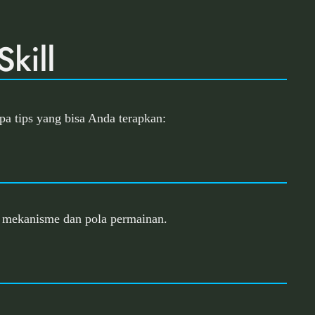
kill
a tips yang bisa Anda terapkan:
al mekanisme dan pola permainan.