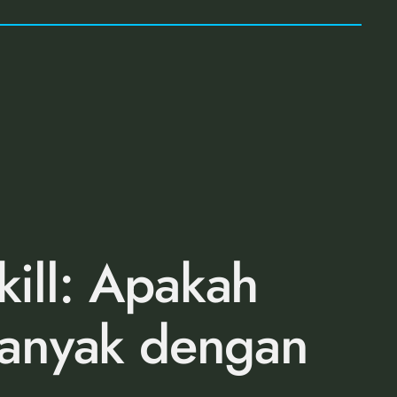
kill: Apakah
anyak dengan