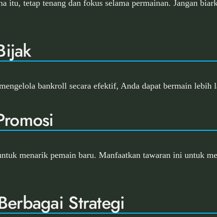
a itu, tetap tenang dan fokus selama permainan. Jangan bi
Bijak
mengelola bankroll secara efektif, Anda dapat bermain lebi
Promosi
ntuk menarik pemain baru. Manfaatkan tawaran ini untuk me
erbagai Strategi