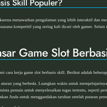
is Skill Populer?
t karena menawarkan pengalaman yang lebih interaktif dan me
asana kompetitif yang sering kali dicari oleh gamer. Selain
ar Game Slot Berbasis
 cara kerja game slot berbasis skill. Berikut adalah bebera
aturan yang berbeda. Luangkan waktu untuk mempelajarinya
ta pemain untuk menyelesaikan tugas tertentu, seperti perm
kan Anda untuk menggandakan taruhan setelah putaran pemena