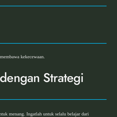
ng membawa kekecewaan.
engan Strategi
uk menang. Ingatlah untuk selalu belajar dari