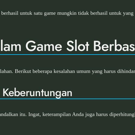
 berhasil untuk satu game mungkin tidak berhasil untuk yan
am Game Slot Berbasis
ahan. Berikut beberapa kesalahan umum yang harus dihindar
a Keberuntungan
alkan itu. Ingat, keterampilan Anda juga harus diperhitung