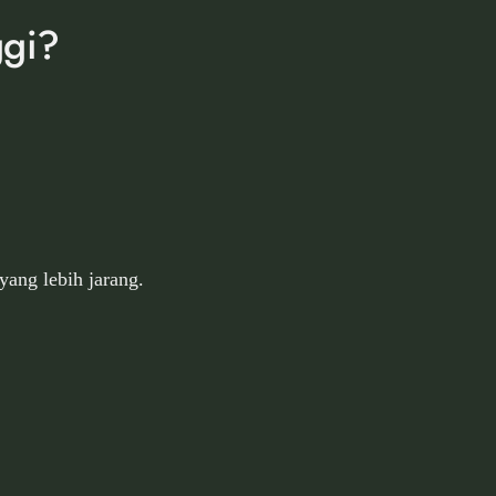
ggi?
yang lebih jarang.