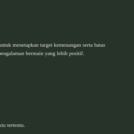
untuk menetapkan target kemenangan serta batas
engalaman bermain yang lebih positif.
tu tertentu.