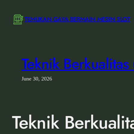
Skip
to
TEMUKAN GAYA BERMAIN MESIN SLOT
content
Teknik Berkualita
June 30, 2026
Teknik Berkuali