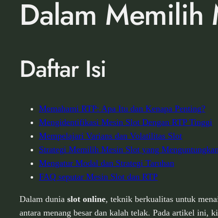
Dalam Memilih 
Daftar Isi
Memahami RTP: Apa Itu dan Kenapa Penting?
Mengidentifikasi Mesin Slot Dengan RTP Tinggi
Mempelajari Varians dan Volatilitas Slot
Strategi Memilih Mesin Slot yang Menguntungka
Mengatur Modal dan Strategi Taruhan
FAQ seputar Mesin Slot dan RTP
Dalam dunia
slot online
, teknik berkualitas untuk men
antara menang besar dan kalah telak. Pada artikel in