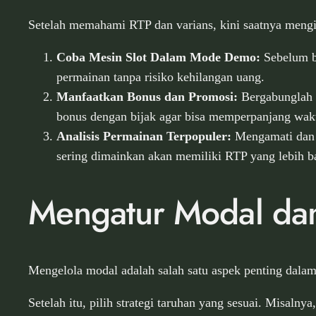
Setelah memahami RTP dan varians, kini saatnya mengim
Coba Mesin Slot Dalam Mode Demo:
Sebelum b
permainan tanpa risiko kehilangan uang.
Manfaatkan Bonus dan Promosi:
Bergabunglah 
bonus dengan bijak agar bisa memperpanjang wak
Analisis Permainan Terpopuler:
Mengamati dan m
sering dimainkan akan memiliki RTP yang lebih b
Mengatur Modal dan
Mengelola modal adalah salah satu aspek penting dalam
Setelah itu, pilih strategi taruhan yang sesuai. Misaln