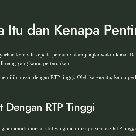
Itu dan Kenapa Pent
bayarkan kembali kepada pemain dalam jangka waktu lama. Den
li uang yang kamu pertaruhkan.
milih mesin dengan RTP tinggi. Oleh karena itu, kamu perl
ot Dengan RTP Tinggi
ngan memilih mesin slot yang memiliki persentase RTP tingg