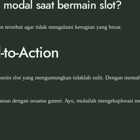
modal saat bermain slot?
 tersebut agar tidak mengalami kerugian yang besar.
-to-Action
esin slot yang menguntungkan tidaklah sulit. Dengan memaha
alaman dengan sesama gamer. Ayo, mulailah mengeksplorasi m